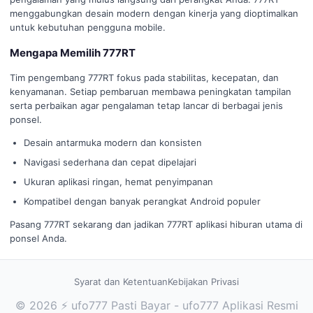
menggabungkan desain modern dengan kinerja yang dioptimalkan
untuk kebutuhan pengguna mobile.
Mengapa Memilih 777RT
Tim pengembang 777RT fokus pada stabilitas, kecepatan, dan
kenyamanan. Setiap pembaruan membawa peningkatan tampilan
serta perbaikan agar pengalaman tetap lancar di berbagai jenis
ponsel.
Desain antarmuka modern dan konsisten
Navigasi sederhana dan cepat dipelajari
Ukuran aplikasi ringan, hemat penyimpanan
Kompatibel dengan banyak perangkat Android populer
Pasang 777RT sekarang dan jadikan 777RT aplikasi hiburan utama di
ponsel Anda.
Syarat dan Ketentuan
Kebijakan Privasi
© 2026 ⚡ ufo777 Pasti Bayar - ufo777 Aplikasi Resmi