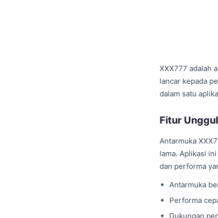
XXX777 adalah a
lancar kepada p
dalam satu aplika
Fitur Unggu
Antarmuka XXX77
lama. Aplikasi i
dan performa yan
Antarmuka ber
Performa cepa
Dukungan per