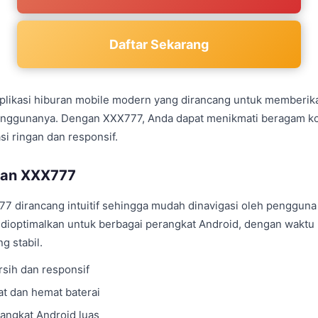
Daftar Sekarang
plikasi hiburan mobile modern yang dirancang untuk memberi
enggunanya. Dengan XXX777, Anda dapat menikmati beragam kon
si ringan dan responsif.
lan XXX777
7 dirancang intuitif sehingga mudah dinavigasi oleh penggun
ni dioptimalkan untuk berbagai perangkat Android, dengan waktu
g stabil.
sih dan responsif
t dan hemat baterai
angkat Android luas