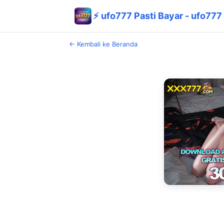
⚡ ufo777 Pasti Bayar - ufo777 
← Kembali ke Beranda